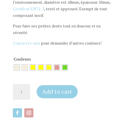
l’environnement, diamètre ext. 68mm, épaisseur 10mm,
Certificat EN71-3
, testé et approuvé. Exempt de tout
composant nocif.
Pour faire ses petites dents tout en douceur et en
sécurité.
Contactez-moi
pour demander d’autres couleurs!
Couleurs
Panier
Add to cart
et
Anneau
de
Dentition
Lapin
quantity